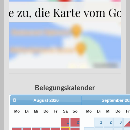
Belegungskalender
August
2026
September
20
Mo
Di
Mi
Do
Fr
Sa
So
Mo
Di
Mi
Do
Fr
1
2
1
2
3