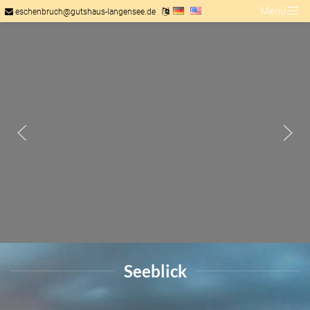
Menü
eschenbruch@gutshaus-langensee.de
Seeblick