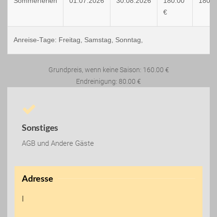
Sommerferien
01.07.2026
30.08.2026
180.00
180.0
€
Anreise-Tage:
Freitag, Samstag, Sonntag,
Grundpreis, wenn keine Saison: 160.00 €
Endreinigung: 80.00 €
Sonstiges
AGB und Andere Gäste
Adresse
I