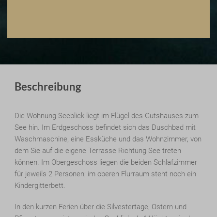
Beschreibung
Die Wohnung Seeblick liegt im Flügel des Gutshauses zum
See hin. Im Erdgeschoss befindet sich das Duschbad mit
Waschmaschine, eine Essküche und das Wohnzimmer, von
dem Sie auf die eigene Terrasse Richtung See treten
können. Im Obergeschoss liegen die beiden Schlafzimmer
für jeweils 2 Personen; im oberen Flurraum steht noch ein
Kindergitterbett.
In den kurzen Ferien über die Silvestertage, Ostern und